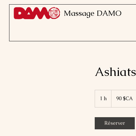
Massage DAMO
Ashiat
90
dollars
1 h
1
90 $CA
canadiens
Réserver