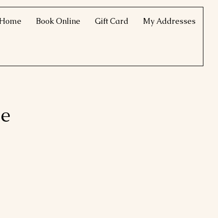
Home
Book Online
Gift Card
My Addresses
ge