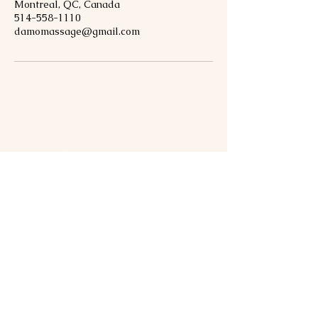
Montreal, QC, Canada
514-558-1110
damomassage@gmail.com
DAMO Massage
10h00 - 21h00 lundi au dimanche
514-558-1110
(Veuillez ne PAS envoyer de SMS. Laissez
un message dans la boîte de dialogue et
nous vous répondrons dès que possible.)
damomassage@gmail.com