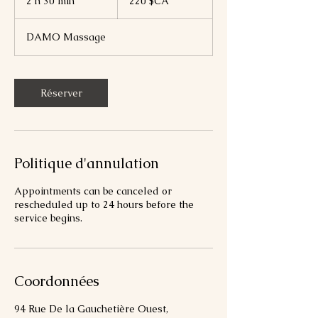
2 h 30 min
2
220 $CA
canadiens
h
3
DAMO Massage
0
m
i
n
Réserver
Politique d'annulation
Appointments can be canceled or
rescheduled up to 24 hours before the
service begins.
Coordonnées
94 Rue De la Gauchetière Ouest,