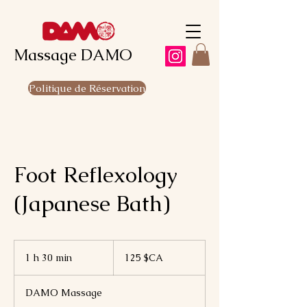
Massage DAMO
Politique de Réservation
Foot Reflexology
(Japanese Bath)
125
dollars
1 h 30 min
1
125 $CA
canadiens
3
0
DAMO Massage
m